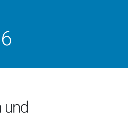
26
n und