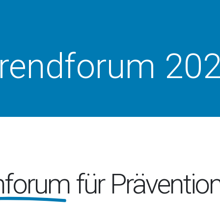
rendforum 20
hforum
für Präventio