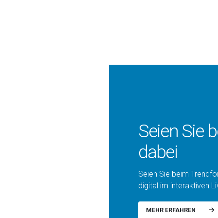
Seien Sie 
dabei
Seien Sie beim Trendfo
digital im interaktiven 
MEHR ERFAHREN