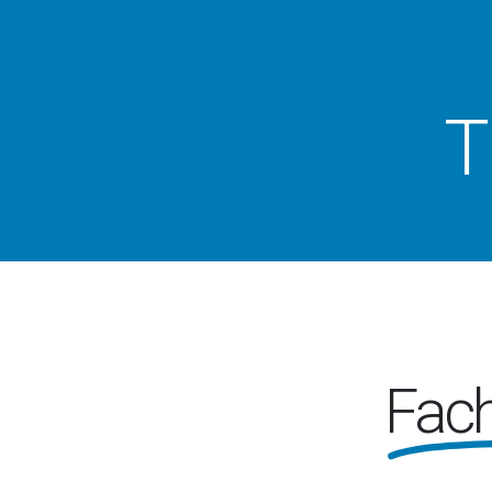
T
Fac